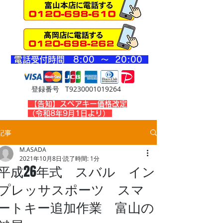
​電話受付時間 8
:00 ～ 20
:00
登録番号 T9230001019264
​【告知】スペアキー価格改定
（令和8年9月1日より）
記事
M.ASADA
2021年10月8日
読了時間: 1分
平成26年式 スバル イン
プレッサスポーツ スマ
ートキー追加作業 富山の