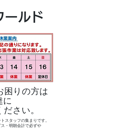
本社・富山本店
ワールド
富山市黒瀬496
TEL 076-494-8
お困りの方は
達に
ください。
ートスタッフの集まりです。
ビス・明朗会計で必ずや