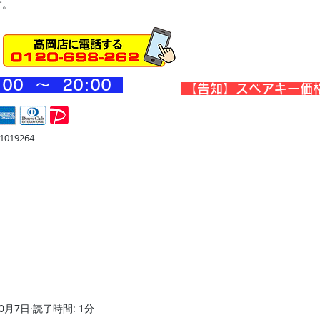
す。
:00 ～ 20
:00
​【告知】スペアキー価
019264
宅
金庫・他
店舗・合鍵
料金
Blog
お問合せ
10月7日
読了時間: 1分