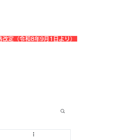
格改定（令和8年9月1日より）
会社概要
『よくある質問』