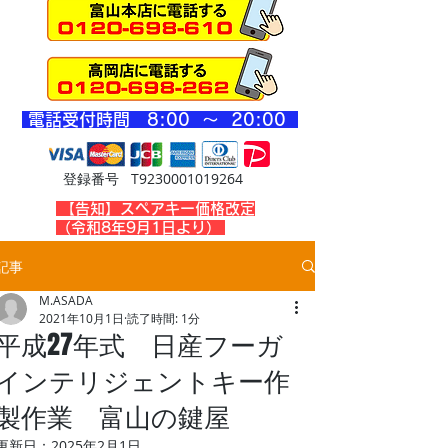
​電話受付時間 8
:00 ～ 20
:00
登録番号 T9230001019264
​【告知】スペアキー価格改定
（令和8年9月1日より）
記事
M.ASADA
2021年10月1日
読了時間: 1分
平成27年式 日産フーガ
インテリジェントキー作
製作業 富山の鍵屋
更新日：
2025年2月1日