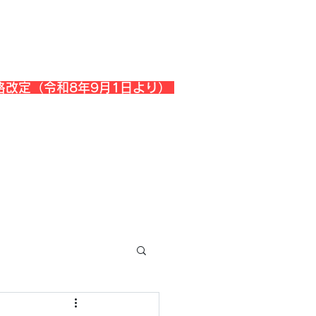
格改定（令和8年9月1日より）
会社概要
『よくある質問』