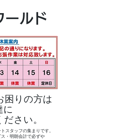
本社・富山本店
ワールド
富山市黒瀬496
TEL 076-494-8
お困りの方は
達に
ください。
ートスタッフの集まりです。
ビス・明朗会計で必ずや