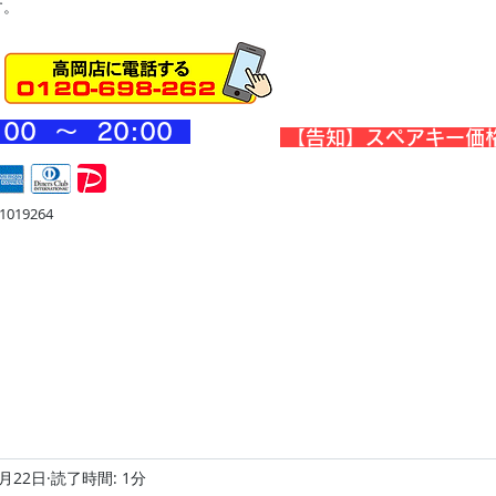
す。
:00 ～ 20
:00
​【告知】スペアキー価
019264
宅
金庫・他
店舗・合鍵
料金
Blog
お問合せ
6月22日
読了時間: 1分