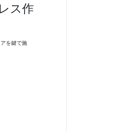
レス作
ドアを鍵で施