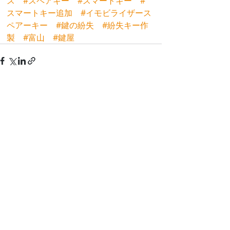
ス
#スペアキー
#スマートキー
#
スマートキー追加
#イモビライザース
ペアーキー
#鍵の紛失
#紛失キー作
製
#富山
#鍵屋
最新記事
すべて表示