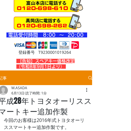
​電話受付時間 8
:00 ～ 20
:00
登録番号 T9230001019264
​【告知】スペアキー価格改定
（令和8年9月1日より）
記事
M.ASADA
6月13日
読了時間: 1分
平成28年トヨタオーリスス
マートキー追加作製
今回のお客様は2016年式トヨタオーリ
ススマートキー追加作製です。