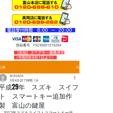
​電話受付時間 8
:00 ～ 20
:00
登録番号 T9230001019264
​【告知】スペアキー価格改定
（令和8年9月1日より）
記事
M.ASADA
3月4日
読了時間: 1分
平成29年 スズキ スイフ
ト スマートキー追加作
製 富山の鍵屋
2017年スズキスイフトスマートキー追