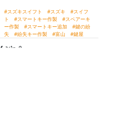
#スズキスイフト
#スズキ
#スイフ
ト
#スマートキー作製
#スペアーキ
ー作製
#スマートキー追加
#鍵の紛
失
#紛失キー作製
#富山
#鍵屋
最新記事
すべて表示