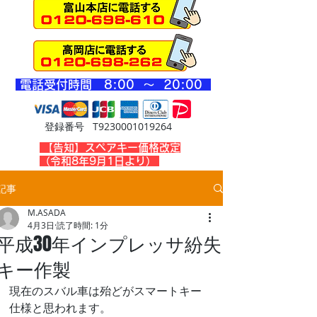
​電話受付時間 8
:00 ～ 20
:00
登録番号 T9230001019264
​【告知】スペアキー価格改定
（令和8年9月1日より）
記事
M.ASADA
4月3日
読了時間: 1分
平成30年インプレッサ紛失
キー作製
現在のスバル車は殆どがスマートキー
仕様と思われます。