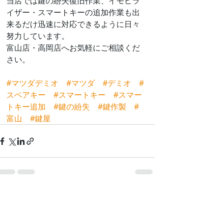
当店では鍵の紛失復旧作業、イモビラ
イザー・スマートキーの追加作業も出
来るだけ迅速に対応できるように日々
努力しています。
富山店・高岡店へお気軽にご相談くだ
さい。
#マツダデミオ
#マツダ
#デミオ
#
スペアキー
#スマートキー
#スマー
トキー追加
#鍵の紛失
#鍵作製
#
富山
#鍵屋
最新記事
すべて表示