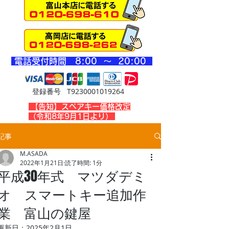
​電話受付時間 8
:00 ～ 20
:00
登録番号 T9230001019264
​【告知】スペアキー価格改定
（令和8年9月1日より）
記事
M.ASADA
2022年1月21日
読了時間: 1分
平成30年式 マツダデミ
オ スマートキー追加作
業 富山の鍵屋
更新日：
2025年2月1日