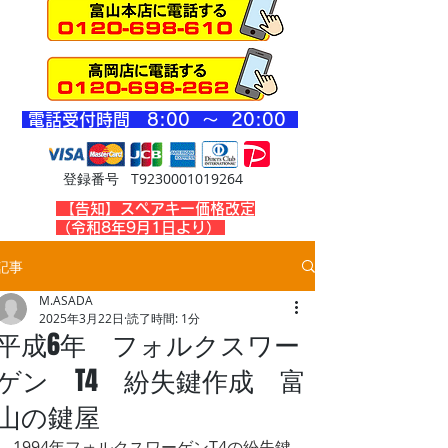
​電話受付時間 8
:00 ～ 20
:00
登録番号 T9230001019264
​【告知】スペアキー価格改定
（令和8年9月1日より）
記事
M.ASADA
2025年3月22日
読了時間: 1分
平成6年 フォルクスワー
ゲン T4 紛失鍵作成 富
山の鍵屋
1994年フォルクスワーゲンT4の紛失鍵