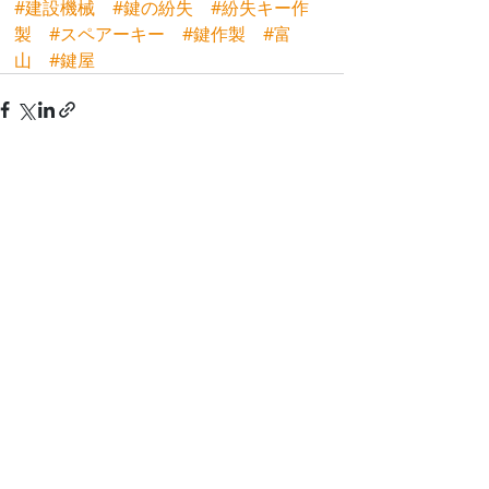
#建設機械
#鍵の紛失
#紛失キー作
製
#スペアーキー
#鍵作製
#富
山
#鍵屋
最新記事
すべて表示