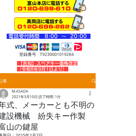
​電話受付時間 8
:00 ～ 20
:00
登録番号 T9230001019264
​【告知】スペアキー価格改定
（令和8年9月1日より）
記事
M.ASADA
2021年3月10日
読了時間: 1分
年式、メーカーとも不明の
建設機械 紛失キー作製
富山の鍵屋
更新日：
2025年2月7日