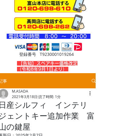
​電話受付時間 8
:00 ～ 20
:00
登録番号 T9230001019264
​【告知】スペアキー価格改定
（令和8年9月1日より）
記事
M.ASADA
2021年3月18日
読了時間: 1分
日産シルフィ インテリ
ジェントキー追加作業 富
山の鍵屋
更新日：
2025年2月7日