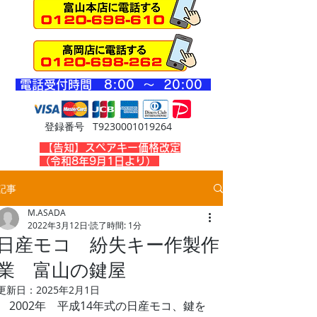
​電話受付時間 8
:00 ～ 20
:00
登録番号 T9230001019264
​【告知】スペアキー価格改定
（令和8年9月1日より）
記事
M.ASADA
2022年3月12日
読了時間: 1分
日産モコ 紛失キー作製作
業 富山の鍵屋
更新日：
2025年2月1日
2002年　平成14年式の日産モコ、鍵を