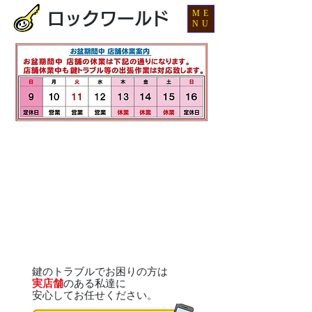
ME
ロックワールド
NU
鍵のトラブルでお困りの方は
実店舗
のある私達に
安心してお任せください。