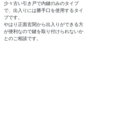
少々古い引き戸で内鍵のみのタイプ
で、出入りには勝手口を使用するタイ
プです。
やはり正面玄関から出入りができる方
が便利なので鍵を取り付けられないか
とのご相談です。