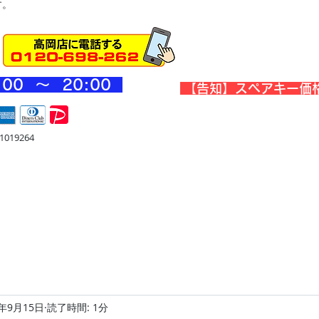
す。
:00 ～ 20
:00
​【告知】スペアキー価
019264
宅
金庫・他
店舗・合鍵
料金
Blog
お問合せ
1年9月15日
読了時間: 1分