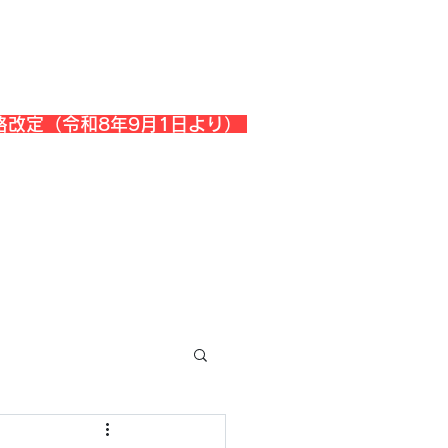
格改定（令和8年9月1日より）
会社概要
『よくある質問』