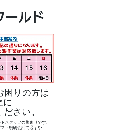
本社・富山本店
ワールド
富山市黒瀬496
TEL 076-494-8
お困りの方は
達に
ください。
ートスタッフの集まりです。
ビス・明朗会計で必ずや