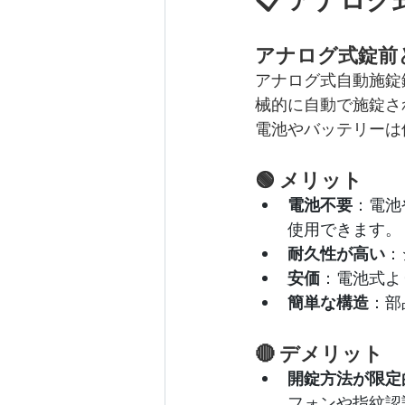
アナログ式錠前
アナログ式自動施錠
械的に自動で施錠さ
電池やバッテリーは
🟢 メリット
電池不要
：電池
使用できます。
耐久性が高い
：
安価
：電池式よ
簡単な構造
：部
🔴 デメリット
開錠方法が限定
フォンや指紋認