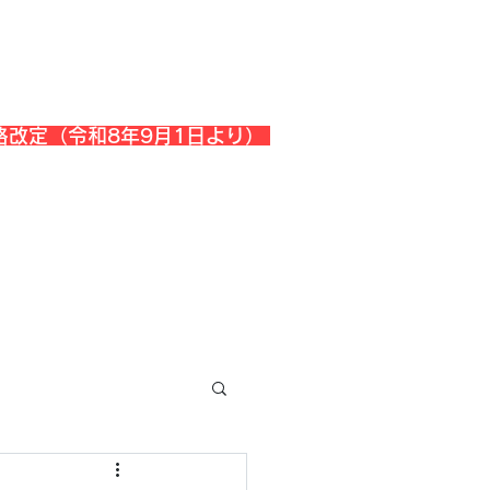
格改定（令和8年9月1日より）
会社概要
『よくある質問』