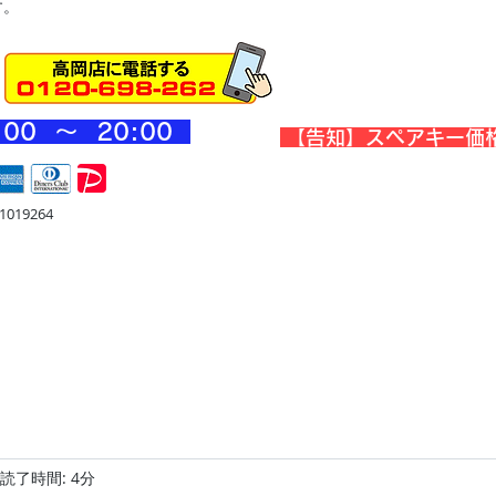
す。
:00 ～ 20
:00
​【告知】スペアキー価
019264
宅
金庫・他
店舗・合鍵
料金
Blog
お問合せ
読了時間: 4分