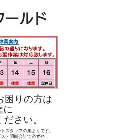
本社・富山本店
ワールド
富山市黒瀬496
TEL 076-494-8
お困りの方は
達に
ください。
ートスタッフの集まりです。
ビス・明朗会計で必ずや