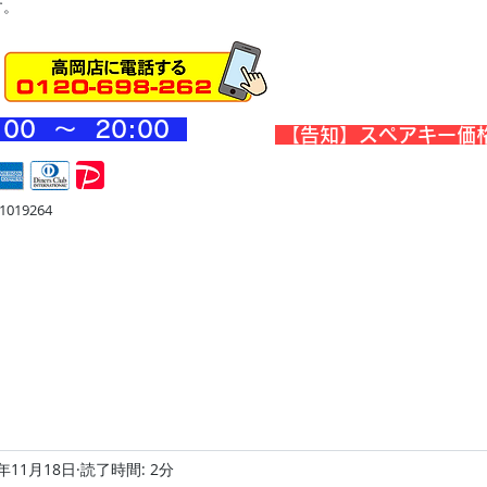
す。
:00 ～ 20
:00
​【告知】スペアキー価
019264
宅
金庫・他
店舗・合鍵
料金
Blog
お問合せ
0年11月18日
読了時間: 2分