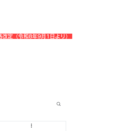
格改定（令和8年9月1日より）
会社概要
『よくある質問』