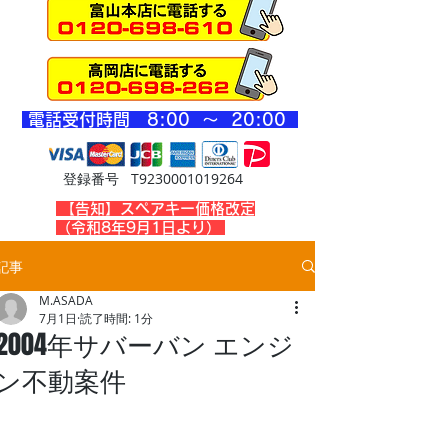
​電話受付時間 8
:00 ～ 20
:00
登録番号 T9230001019264
​【告知】スペアキー価格改定
（令和8年9月1日より）
記事
M.ASADA
7月1日
読了時間: 1分
2004年サバーバン エンジ
ン不動案件