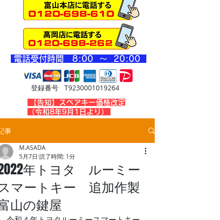
​電話受付時間 8
:00 ～ 20
:00
登録番号 T9230001019264
​【告知】スペアキー価格改定
（令和8年9月1日より）
記事
M.ASADA
5月7日
読了時間: 1分
2022年トヨタ ルーミー
スマートキー 追加作製
富山の鍵屋
令和４年トヨタルーミースマートキー