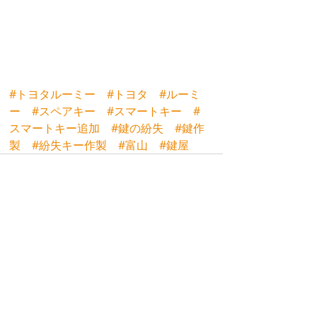
#トヨタルーミー
#トヨタ
#ルーミ
ー
#スペアキー
#スマートキー
#
スマートキー追加
#鍵の紛失
#鍵作
製
#紛失キー作製
#富山
#鍵屋
最新記事
すべて表示