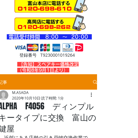
​電話受付時間 8
:00 ～ 20
:00
登録番号 T9230001019264
​【告知】スペアキー価格改定
（令和8年9月1日より）
記事
M.ASADA
2020年10月10日
読了時間: 1分
ALPHA F4056 ディンプル
キータイプに交換 富山の
鍵屋
近郊にある店舗の引き戸鍵交換作業で