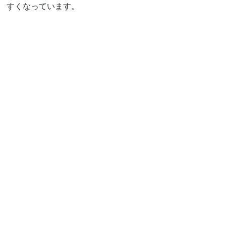
すくなっています。
きれいに取付替え出来、鍵も軽く廻る
と喜んで頂けました！