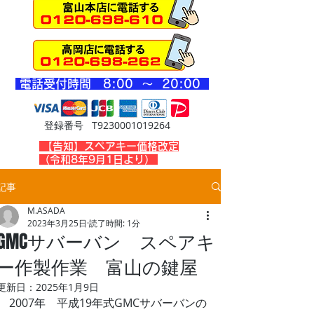
​電話受付時間 8
:00 ～ 20
:00
登録番号 T9230001019264
​【告知】スペアキー価格改定
（令和8年9月1日より）
記事
M.ASADA
2023年3月25日
読了時間: 1分
GMCサバーバン スペアキ
ー作製作業 富山の鍵屋
更新日：
2025年1月9日
2007年　平成19年式GMCサバーバンの