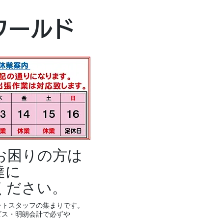
本社・富山本店
ワールド
富山市黒瀬496
TEL 076-494-8
お困りの方は
達に
ください。
ートスタッフの集まりです。
ビス・明朗会計で必ずや