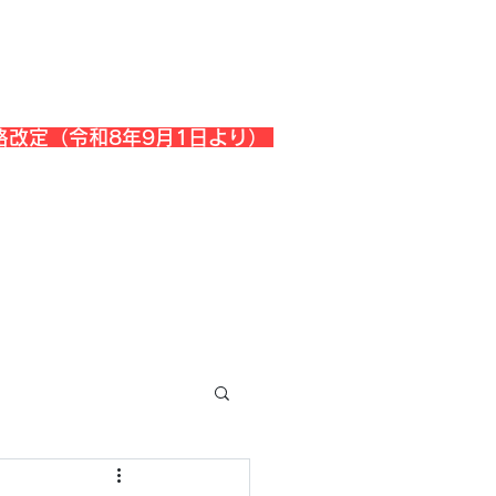
格改定（令和8年9月1日より）
会社概要
『よくある質問』