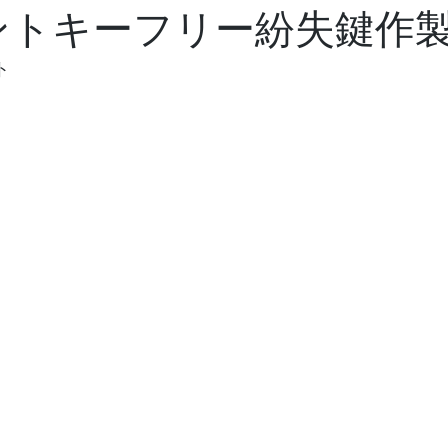
0タントキーフリー紛失鍵作
ト