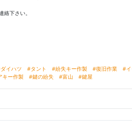
連絡下さい。
#ダイハツ
#タント
#紛失キー作製
#復旧作業
#
アキー作製
#鍵の紛失
#富山
#鍵屋