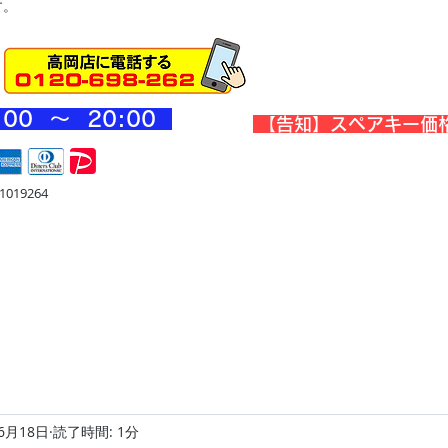
す。
:00 ～ 20
:00
​【告知】スペアキー価
019264
宅
金庫・他
店舗・合鍵
料金
Blog
お問合せ
6月18日
読了時間: 1分