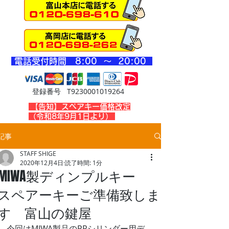
​電話受付時間 8
:00 ～ 20
:00
登録番号 T9230001019264
​【告知】スペアキー価格改定
（令和8年9月1日より）
記事
STAFF SHIGE
2020年12月4日
読了時間: 1分
MIWA製ディンプルキー
スペアーキーご準備致しま
す 富山の鍵屋
今回はMIWA製品のPRシリンダー用デ