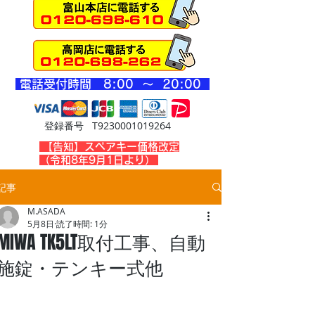
​電話受付時間 8
:00 ～ 20
:00
登録番号 T9230001019264
​【告知】スペアキー価格改定
（令和8年9月1日より）
記事
M.ASADA
5月8日
読了時間: 1分
MIWA TK5LT取付工事、自動
施錠・テンキー式他