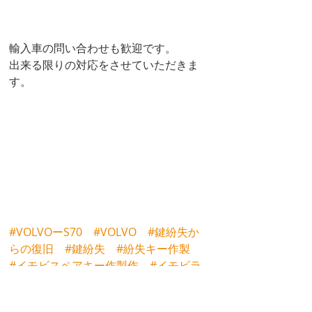
輸入車の問い合わせも歓迎です。
出来る限りの対応をさせていただきま
す。
#VOLVOーS70
#VOLVO
#鍵紛失か
らの復旧
#鍵紛失
#紛失キー作製
#イモビスペアキー作製作
#イモビラ
イザー
#スペアーキー作製
#復旧作
業
#富山
#鍵屋