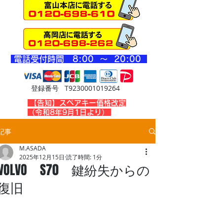
​電話受付時間 8
:00 ～ 20
:00
登録番号 T9230001019264
​【告知】スペアキー価格改定
（令和8年9月1日より）
記事
M.ASADA
2025年12月15日
読了時間: 1分
VOLVO S70 鍵紛失からの
復旧