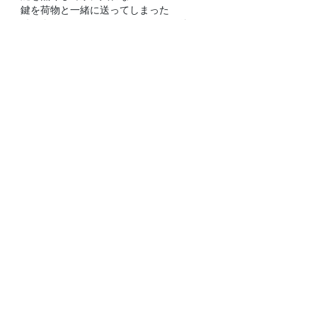
鍵を荷物と一緒に送ってしまった
鍵を盗まれた ・・・・・他
正当な理由・身分証明書がある場合に限ります！
当店の各種鍵交換取替例