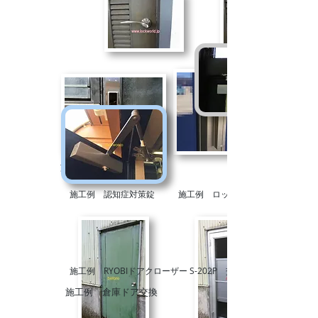
施工例 室内錠を鍵付に
施工例 認知症対策錠
施工例 ロックプラス
施工例 RYOBIドアクローザー S-202P 交換
施工例 倉庫ドア交換