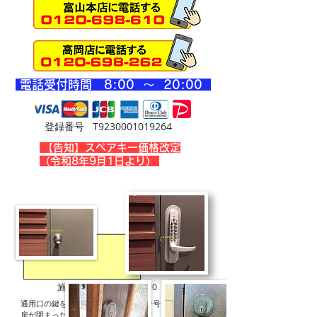
​電話受付時間 8
:00 ～ 20
:00
登録番号 T9230001019264
​【告知】スペアキー価格改定
（令和8年9月1日より）
施工例 キーレックス800
通用口の鍵を自動施錠式にし、暗証番号で開けたい！
​扉が閉まったら自動的に施錠。