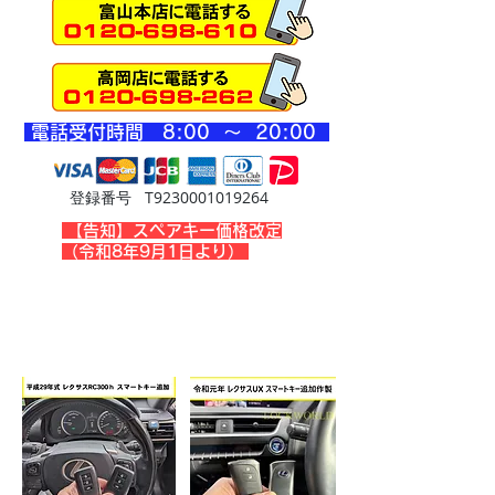
​電話受付時間 8
:00 ～ 20
:00
登録番号 T9230001019264
​【告知】スペアキー価格改定
（令和8年9月1日より）
レクサスの作業事例です
​画像をタップするとblogが見れます！