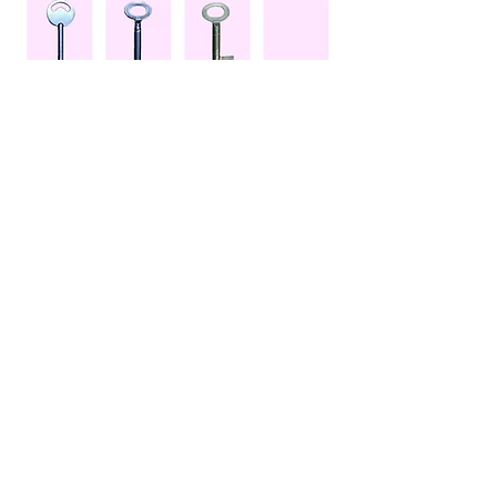
​合鍵作製よくある質問は
​こちらをご覧ください
正 確 ・ 迅 速
コンピューターマシーンを導入
豊富な種類（約10000）・在庫の中から迅速に選
び出し正確にカットいたします。
通常のKeyの複製であれば数分でOK！