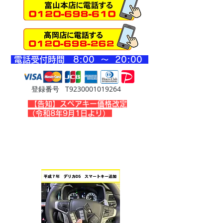
​電話受付時間 8
:00 ～ 20
:00
登録番号 T9230001019264
​【告知】スペアキー価格改定
（令和8年9月1日より）
三菱の作業事例です
​画像をタップするとblogが見れます！