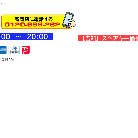
す。
:00 ～ 20
:00
​【告知】スペアキー価
019264
宅
金庫・他
店舗・合鍵
料金
Blog
お問合せ
スバルの作業事例です
画像をタップするとblogが見れま