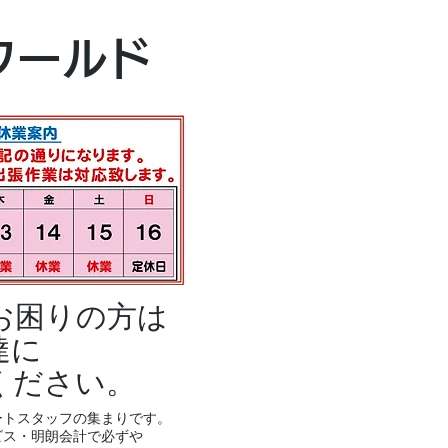
本社・富山本店
ワールド
富山市黒瀬496
TEL 076-494-8
お困りの方は
達に
ください。
ートスタッフの集まりです。
ビス・明朗会計で必ずや