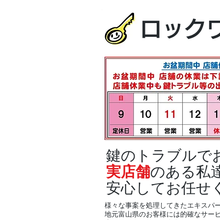
ロック
鍵のトラブルで
実店舗
のある私
安心してお任せ
様々な事案を処理してきたエキスパ
地元富山県のお客様には的確なサー