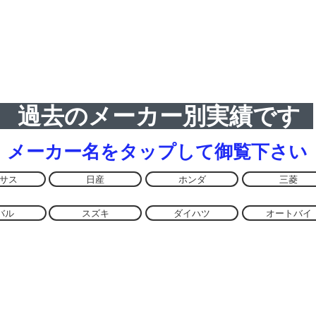
要
理
作
す
の
や
製
作
組
し
業
替
ま
も
を
す
あ
い
り
た
ま
し
す
ま
過去のメーカー別実績です
す
メーカー名をタップして​御覧下さい
サス
日産
ホンダ
三菱
バル
スズキ
ダイハツ
オートバイ
© 2020 by LOCKWORLD. Proudly created with
Wix.com