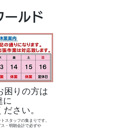
本社・富山本店
ワールド
富山市黒瀬496
TEL 076-494-8
お困りの方は
達に
ください。
ートスタッフの集まりです。
ビス・明朗会計で必ずや