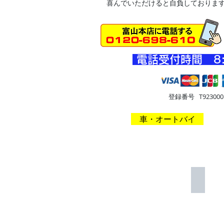
喜んでいただけると自負しておりま
​電話受付時間 8
登録番号 T9230001
HOME
車・オートバイ
住
イモビ
完
全
紛
失