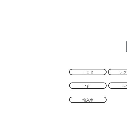
を
い
安
た
価
し
で
ま
修
す
理
で
き
ま
す
トヨタ
レク
いすゞ
ス
輸入車