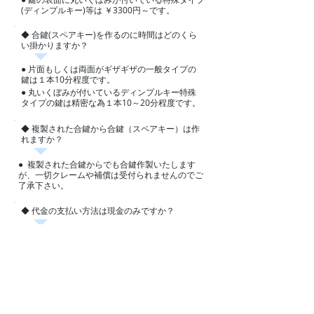
(ディンプルキー)等は ￥3300円～です。
◆ 合鍵(スペアキー)を作るのに時間はどのくら
い掛かりますか
？
● ​
片面もしくは両面がギザギザの一般タイプの
鍵は１本10分程度です。
​● ​
丸いくぼみが付いているディンプルキー特殊
タイプの鍵は精密な為１本10～20分程度です。
◆ 複製された合鍵から合鍵（スペアキー）は作
れますか？
● 複製された合鍵からでも合鍵作製いたします
が、一切クレームや補償は受付られませんので​ご
了承下さい。
◆
代金の支払い方法は現金のみですか？
● 現金・各種クレジットカード・paypay でのお
支払いに対応しています。
◆
領収書にインボイス番号は有りますか？
● はい、インボイス番号を明記したレシート
（領収書）を発行しております。