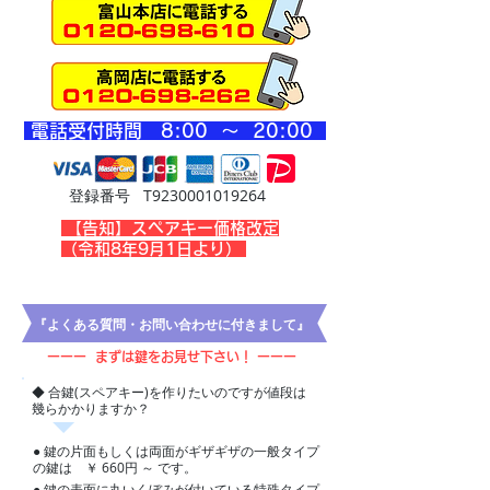
​電話受付時間 8
:00 ～ 20
:00
登録番号 T9230001019264
​【告知】スペアキー価格改定
（令和8年9月1日より）
​『よくある質問・お問い合わせに付きまして』
ーーー まずは鍵をお見せ下さい！ ーーー
◆ 合鍵(スペアキー)を作りたいのですが値段は
幾らかかりますか？
​●
鍵の片面もしくは両面がギザギザの一般タイプ
の鍵は ￥ 660円 ～ です。
​●​
鍵の表面に丸いくぼみが付いている特殊タイプ