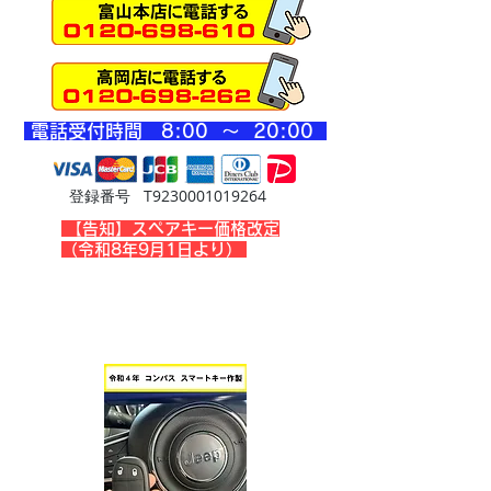
​電話受付時間 8
:00 ～ 20
:00
登録番号 T9230001019264
​【告知】スペアキー価格改定
（令和8年9月1日より）
輸入車の作業事例です
​画像をタップするとblogが見れます！