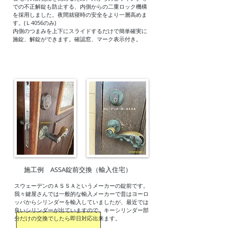
での不正解錠も防止する、内側からの二重ロック機構
を採用しました。夜間就寝時の安全をより一層高めま
す。(Ｌ4056のみ)
内側のつまみを上下にスライドするだけで簡単確実に
施錠、解錠ができます。
確認窓、マーク表示付き。
施工例 ASSA錠前交換（輸入住宅）
スウェーデンのＡＳＳＡというメーカーの錠前です。
我々鍵屋さんでは一般的な輸入メーカーで昔はヨーロ
ッパからシリンダーを輸入していましたが、最近では
良いシリンダーが出ていますので、キーシリンダー部
分だけの交換でしたら即日対応出来ます。