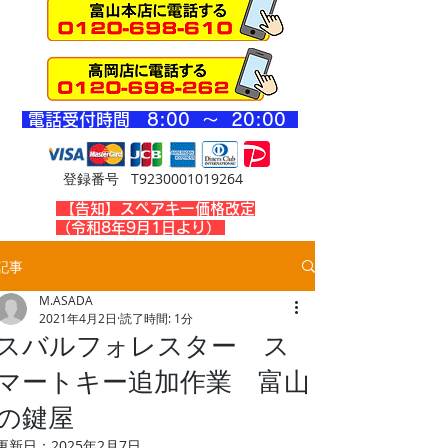
​電話受付時間 8
:00 ～ 20
:00
登録番号 T9230001019264
​【告知】スペアキー価格改定
（令和8年9月1日より）
記事
M.ASADA
2021年4月2日
読了時間: 1分
スバルフォレスター ス
マートキー追加作業 富山
の鍵屋
更新日：
2025年2月7日