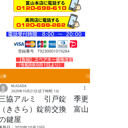
​電話受付時間 8
:00 ～ 20
:00
登録番号 T9230001019264
​【告知】スペアキー価格改定
（令和8年9月1日より）
記事
M.ASADA
2020年10月21日
読了時間: 1分
三協アルミ 引戸錠 季更
（きさら）錠前交換 富山
の鍵屋
更新日：
2020年10月23日