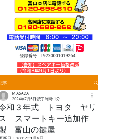
​電話受付時間 8
:00 ～ 20
:00
登録番号 T9230001019264
​【告知】スペアキー価格改定
（令和8年9月1日より）
記事
M.ASADA
2024年7月6日
読了時間: 1分
令和３年式 トヨタ ヤリ
ス スマートキー追加作
製 富山の鍵屋
更新日：
2025年1月9日