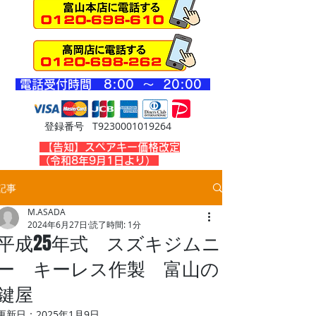
​電話受付時間 8
:00 ～ 20
:00
登録番号 T9230001019264
​【告知】スペアキー価格改定
（令和8年9月1日より）
記事
M.ASADA
2024年6月27日
読了時間: 1分
平成25年式 スズキジムニ
ー キーレス作製 富山の
鍵屋
更新日：
2025年1月9日