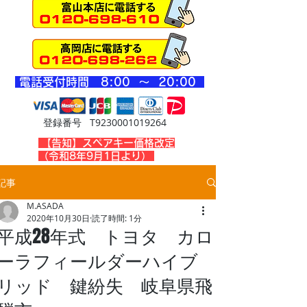
​電話受付時間 8
:00 ～ 20
:00
登録番号 T9230001019264
​【告知】スペアキー価格改定
（令和8年9月1日より）
記事
M.ASADA
2020年10月30日
読了時間: 1分
平成28年式 トヨタ カロ
ーラフィールダーハイブ
リッド 鍵紛失 岐阜県飛