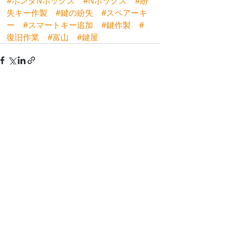
#ホンダNボックス
#Nボックス
#紛
失キー作製
#鍵の紛失
#スペアーキ
ー
#スマートキー追加
#鍵作製
#
復旧作業
#富山
#鍵屋
最新記事
すべて表示